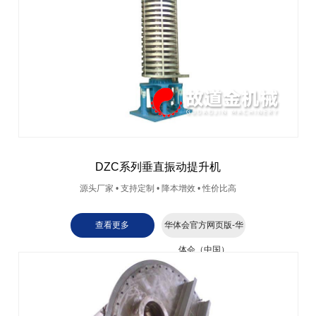
DZC系列垂直振动提升机
源头厂家 • 支持定制 • 降本增效 • 性价比高
查看更多
华体会官方网页版-华
体会（中国）