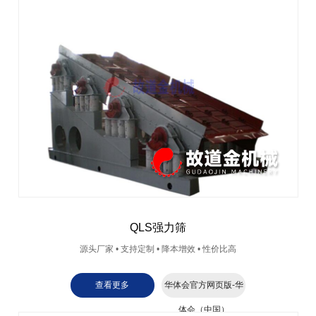
QLS强力筛
源头厂家 • 支持定制 • 降本增效 • 性价比高
查看更多
华体会官方网页版-华
体会（中国）