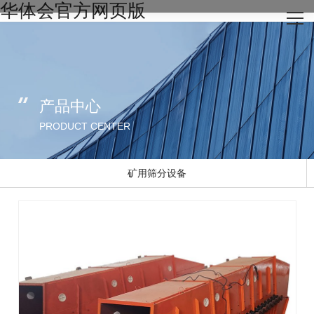
华体会官方网页版
网站华体会官方网页版
关于我们
主营产品
产品中心
成功案例
PRODUCT CENTER
生产设备
矿用筛分设备
新闻资讯
华体会官方网页版-华体会（中国）