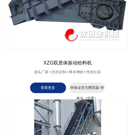
XZG双质体振动给料机
源头厂家 • 支持定制 • 降本增效 • 性价比高
查看更多
华体会官方网页版-华
体会（中国）