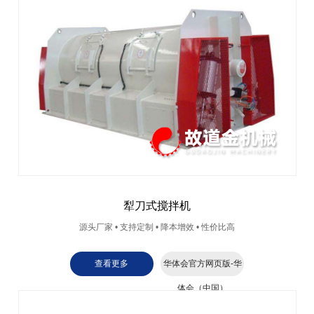
犁刀式搅拌机
源头厂家 • 支持定制 • 降本增效 • 性价比高
查看更多
华体会官方网页版-华
体会（中国）