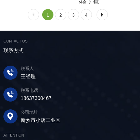
体会（中国）
1
2
3
4
CONTACT US
联系方式
联系人
王经理
联系电话
18637300467
公司地址
新乡市小店工业区
ATTENTION