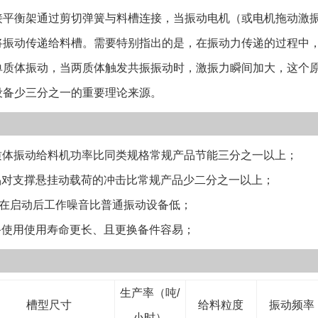
6600.45XZG570
接平衡架通过剪切弹簧与料槽连接，当振动电机（或电机拖动激
1、设备衬板常用
将振动传递给料槽。需要特别指出的是，在振动力传递的过程中
敞开两种结构；
单质体振动，当两质体触发共振振动时，激振力瞬间加大，这个原
做成吊挂结构、
设备少三分之一的重要理论来源。
号，可以非标设
质体振动给料机功率比同类规格常规产品节能三分之一以上；
对支撑悬挂动载荷的冲击比常规产品少二分之一以上；
启动后工作噪音比普通振动设备低；
使用使用寿命更长、且更换备件容易；
生产率（吨/
槽型尺寸
给料粒度
振动频率
小时）