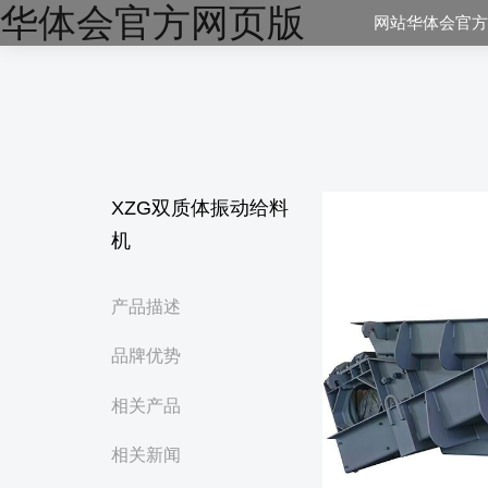
华体会官方网页版
网站华体会官
XZG双质体振动给料
机
产品描述
品牌优势
相关产品
相关新闻