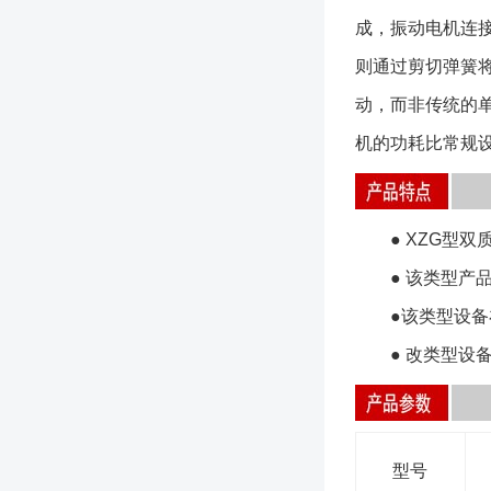
成，振动电机连
则通过剪切弹簧
动，而非传统的
机的功耗比常规
● XZG型双
● 该类型产品
●该类型设备在
● 改类型设备
型号