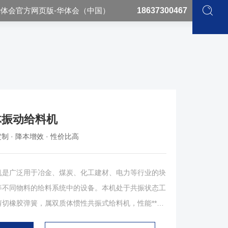
华体会官方网页版-华体会（中国）
18637300467
体振动给料机
制 · 降本增效 · 性价比高
广泛用于冶金、煤炭、化工建材、电力等行业的块
等不同物料的给料系统中的设备。本机处于共振状态工
切橡胶弹簧，属双质体惯性共振式给料机，性能**其
用水份大物料易粘结，以不烧电机著称. XZG型双