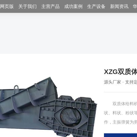
方网页版
关于我们
主营产品
成功案例
生产设备
新闻资讯
XZG双质
源头厂家 · 支持定
双质体给料机是
状、料状、粉状
作，主振弹簧为剪
它机型，尤其适