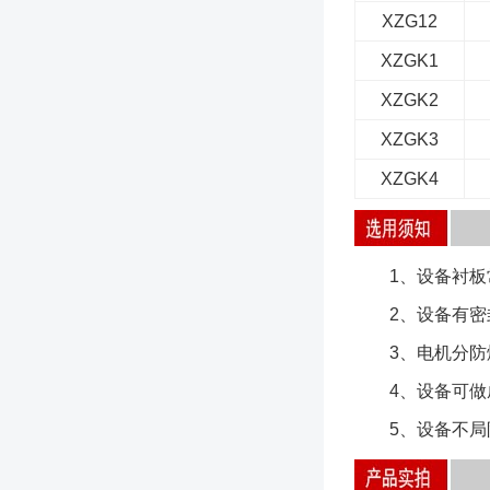
XZG12
XZGK1
XZGK2
XZGK3
XZGK4
1、设备衬板常
2、设备有密封
3、电机分防爆
4、设备可做成
5、设备不局限