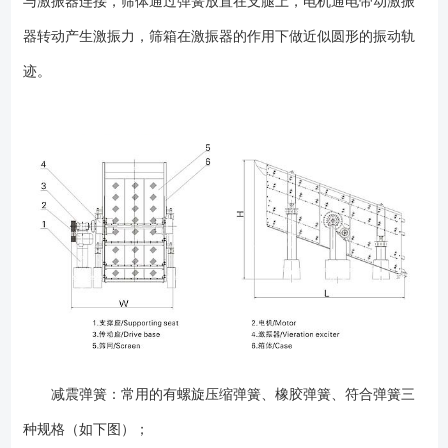
与激振器连接，筛体通过弹簧放置在支腿上，电机通电带动激振
（当提供时），必须给予防护，以免遭受直接强烈光照，高温，较大的昼
器转动产生激振力，筛箱在激振器的作用下做近似圆形的振动轨
夜温度变化或机械性损坏。 无论使用何种包装材料，设备均应放置在
水平支座或枕木上，避免直接接触地面。对于短期存放，应采用防水帆布
迹。
覆盖设备；对于长期存放，则要更结实耐用的材料覆盖或存放于室
内。 为便于运输和现场安装，在运输或安装振动筛时可以卸下振动电
机，或请厂家**技术人员进行现场指导。 振动筛各部件安装完，检查
合格后，可进行试运转，试运转前应详细检查各处的螺栓是否紧固，筛机
周围是否有妨碍筛框振动的障碍物。 试运转4－6小时，观察筛机运行
情况，若发现异常声响或失振现象，应及时停机检查原因，排除故障。试
运转时应检查以下项目： 1、振动器轴承的温度，要求*高温度不超过
75℃，温升不超过45℃。 2、各处紧固螺栓的紧固情况，发现松动应
及时按时拧紧。 振动筛试运转合格后可投入生产。筛机投入生产后的
头两周内，应每周将各处的紧固螺栓重新紧固一遍，以后一个月紧固一
次。 振动筛应在筛面没有物料的情况下启动，尽量避免带料开机，筛
机运转平稳后才能给料。停机前应先停止给料，待筛面物料排除后再停
机。工作过程中应经常观察筛机运行情况，如发现运动不正常或有异常声
减震弹簧：常用的有螺旋压缩弹簧、橡胶弹簧、符合弹簧三
响，应及时停机检查，找出原因，排除故障。振动器轴承采用2号锂基脂润
种规格（如下图）；
滑，正常情况下，每两个月加注一次润滑脂，加注量不宜过多，否则会引