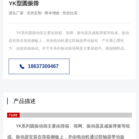
YK型圆振筛
源头厂家 · 支持定制 · 降本增效 · 性价比高
YK系列圆振动筛主要由筛箱、筛网、振动器及减振弹簧等组成。振动
器安装在筛箱侧板上，并由电动机通过联轴器带动旋转，产生离心惯性
力，迫使筛箱振动。对于本系列振动筛筛网是主要易损件。根据物料品种
和用户要求，可采用高锰钢纺织筛网、冲孔筛板和橡胶筛板，筛板有单层
和双层两种，各类筛板均能满足筛分效率高、寿命长、不堵孔的要求。该
18637300467
系列振动筛为座式安装，筛面倾角的调整可通过改变弹簧支座位置高度来
实现。电动机安装在筛框的左侧，也可安装在筛框的右侧，YK系列圆振动
筛是我厂根据用户需要，吸取国内处***技术研制开发的产品，该系列圆振
筛的筛箱运动轨迹为圆，适用于煤、石灰石、碎石、砂砾、金属或非金属
产品描述
矿石及其他物料的筛分。 YK系列圆振筛由筛体、筛板、减震弹簧、支
腿、激振器、电机、联轴器等部件组成，激振器固定在筛体上，电机通过
联轴器与激振器连接，筛体通过弹簧放置在支腿上，电机通电带动激振器
YK系列圆振动筛主要由筛箱、筛网、振动器及减振弹簧等组
转动产生激振力，筛箱在激振器的作用下做近似圆形的振动轨迹。
减震弹簧：常用的有螺旋压缩弹簧、橡胶弹簧、符合弹簧三种规格（如下
成。振动器安装在筛箱侧板上，并由电动机通过联轴器带动旋