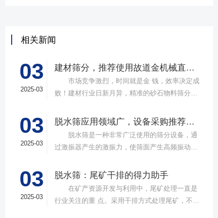
相关新闻
03
建材筛分，推荐使用故道金机械直线筛
市场竞争激烈，时间就是金 钱，效率决定成
2025-03
败！建材行业日新月异，精准的砂石物料筛分工
具成为了确保工程质量，提升生产效率的关键。
03
故道金机械，深耕振动筛分领域三十载，推出多
脱水筛应用领域广，设备采购推荐选择实力厂家
款高质量直线筛设备，以稳定的筛分质量，强大
脱水筛是一种非常广泛使用的筛分设备，通
的处理能力，提供建材砂石物料筛分解决方
2025-03
过激振器产生的激振力，使筛面产生高频振动，
案。 ▲故道金机械直线振动筛 布局合
物料在筛面上受到连续抛掷，从而实现固体颗粒
理，精准分级 故道金机械拥有强大的技术团
03
与液体之间的分离。在多个行业中，脱水筛都发
脱水筛：尾矿干排的得力助手
队，产品设计时考虑机械结构、动力学特性和操
挥着不可或缺的作用。故道金机械带大家一起了
在矿产资源开发与利用中，尾矿处理一直是
作便捷性，其生产的直线筛产品使用时，物料在
解。 ▲故道金机械单层高频脱水振动筛
2025-03
行业关注的重 点。采用干排方式处理尾矿，不仅
筛面快速且均匀分布，筛孔不堵塞，筛分效率
在采矿业中，脱水筛经常被用于尾矿和精矿的脱
可节约企业生态环境治理资金，减少节能减排和
高，筛分精度高，为建材产品带来稳定可靠的质