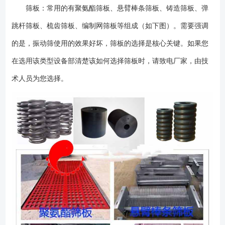
起轴承过热。振动器使用6个月后，检查油脂情况，如发现变干或有硬块
筛板：常用的有聚氨酯筛板、悬臂棒条筛板、铸造筛板、弹
时，应清洗更换新油脂，轴承应每年清洗检查一次。 ●只有在断开筛子
跳杆筛板、梳齿筛板、编制网筛板等组成（如下图）。需要强调
驱动装置和进料系统的电源之后，才可维修或清洁设备。切勿爬上正在运
的是，振动筛使用的效果好坏，筛板的选择是核心关键。如果您
行的筛子。 ●要遵循执行筛子的每日例行检查和每隔150小时运行的系
统检查。 ●振动电机的维护细节请参照振动电机使用说明书。 ●作
在选用该类型设备部清楚该如何选择筛板时，请致电厂家，由技
为一般指导要求，设备每运行150小时，必须检查所有螺栓的紧固性。对
术人员为您选择。
于某些筛板结构，需要更经常的检查。 ●振动设备上紧固振动电机的安
装螺栓均采用双螺母防松措施，无须在螺母与部件之间装上热处理硬化的
垫圈。 ●振动结构和所有连接的可运行部件（例如，弹簧等），必须能
够正常运行。振动筛的任何部分均不应碰撞固定的部件（例如，溜槽，平
台），也不应在有聚集送料状态下进行工作。 ●要经常地检查筛板并及
时地清理粘附物料。要在发生完全失效之前进行修复或更换磨损的筛板模
块或松动的筛板模块以防止损坏其它筛机部件或其他相关设备。 ●及时
更换损坏的弹簧。除了处理不当或在弹簧圈中堆积物料之外，在正常情况
下，弹簧具有很长使用寿命，一个弹簧出现故障可表明整套弹簧接近了使
用期限。我们建议：如果发现一个弹簧有故障，那么，要更换在该支承部
位的整套弹簧。 ●在每次换筛板时，要检查侧板、横梁、筛板支承轨
（若有）和连接板。在任何情况下，均要至少每一个月检查筛板支承轨和