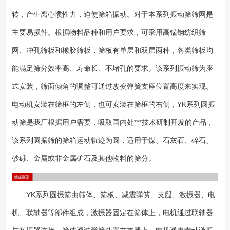
图）； 筛板：常用的有聚氨酯筛板、悬臂棒条筛板、铸造筛板、弹跳
转，产生离心惯性力，迫使筛箱振动。对于本系列振动筛筛网是
杆筛板、梳齿筛板、编制网筛板等组成（如下图）。需要强调的是，振动
筛使用的效果好坏，筛板的选择是核心关键。如果您在选用该类型设备部
主要易损件。根据物料品种和用户要求，可采用高锰钢纺织筛
清楚该如何选择筛板时，请致电厂家，由技术人员为您选择。 1、该类
网、冲孔筛板和橡胶筛板，筛板有单层和双层两种，各类筛板均
型设备筛面与地面倾角较大，常用以20-25度较多； 2、筛网可以选择
能满足筛分效率高、寿命长、不堵孔的要求。该系列振动筛为座
弹跳杆、冲孔钢板、锈钢条缝、聚氨酯、编织网等类型筛板，以满足不同
需要； 3、可通过调整偏心块夹角改变设备振幅以达到优良的筛分效
式安装，筛面倾角的调整可通过改变弹簧支座位置高度来实现。
果； 4、备品备件更换容易； 5、宽度2.4米以上设备可配用布料
电动机安装在筛框的左侧，也可安装在筛框的右侧，YK系列圆振
器，以达到物料均匀分布的效果； 产品型号说明： 1、筛机分为单
层、双层或多层； 2、常用筛网分为弹跳杆、钢板冲孔、条缝筛板、聚
动筛是我厂根据用户需要，吸取国内处***技术研制开发的产品，
氨酯筛板、或编织网筛网等类型筛网； 3、选用该类型筛机倾角大高度
该系列圆振筛的筛箱运动轨迹为圆，适用于煤、石灰石、碎石、
偏高应注意空间尺寸是否允许； 4、基础可做成预埋铁或地脚螺栓两种
砂砾、金属或非金属矿石及其他物料的筛分。
类型； 5、设备不局限以上型号，可以非标设计； 产品安装前应仔
细阅读产品的使用说明书，严格按照要求安装检查。 打开包装箱或开
始安装振动筛之前，应彻底检查所提供的说明书和图纸。装箱单详细地列
YK系列圆振筛由筛体、筛板、减震弹簧、支腿、激振器、电
明了各包装箱的内容。在接收货物之后，要检查包装箱内的物件，然后，
重新密封包装箱以免箱内物件损失或损坏，只有当安装期间需要这些物件
机、联轴器等部件组成，激振器固定在筛体上，电机通过联轴器
时，才再次开箱。 材质为橡胶或聚氨酯覆层的部件，例如橡胶弹簧，